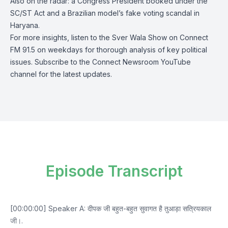
Also on the radar: a Congress President booked under the
SC/ST Act and a Brazilian model’s fake voting scandal in
Haryana.
For more insights, listen to the Sver Wala Show on Connect
FM 91.5 on weekdays for thorough analysis of key political
issues. Subscribe to the Connect Newsroom YouTube
channel for the latest updates.
Episode Transcript
[00:00:00] Speaker A: दीपक जी बहुत-बहुत सुवागत है तुआड़ा सत्रियकाल
जी।.