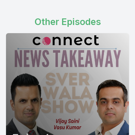
आओदा है जिदे विचे ये बारत है के सैनट बहाल कीती जानदी है ओदे मगरे जदों दूआ
नोटिफिकेशन आओदा हो तो देखके इन जे लगदा है के जिम्में पहले दी फोटो कापियो आग
Other Episodes
फिर जदों उन्दर जाओं ता उन्दर फिर पता ला जानदा जी के स्टेटस चेंज है है उदे विच
शरारतनिक लेन शामल है के भी हुने सैनडड ते सिंडिकेट फिलाल उदे ले जडा फैंसला ले
आसी ओसी बात से लेने हैं पर आँदे समय दे विच जदों चाबे किंदर वो पांग करमाना नियम
तर लगू हुगत, बस उन्हों पांज नमंबर नहीं नमी तरीक दसांग, एन नोटिफिकेशन करता
रहा हूं। हुँ स्वाल इठे एह है बिजे जी, कि कल आपा गल कर रहे थी, कि पंजाब दी बीजेपी
लीटरशिप गई, वो करन की की है फिर। त कि इन्ना न्यानमत हुन्दा है सरकारां चलाउन
दे विच कि पहला तुसी फैंसला लेने हो फिर उननु बापस लेने हो फिर उननु बापस लेने हो
फैंसलेनु बापस लेने हो सो कि ये ए तरीका करकी है कि कदे लगता है कि नहीं सानु
मतलब के पंजाब दे विच राजिनती क कि किसे बड़े लीडर था हुकम आ गया कि नहीं
बापस लेना हुँ इस वर जो मरजी हो जो पिछली वर ले ला सी की कारण है? पर सवाल
जड़ा एहम है वो यह है कि ये लड़ाई बद्यार थी लड़ रहे हैं चाहे यो एफ़िड्याप्टरली लड़ाई
थी चाहे सैमिन � मैं कहनदा कि लेनी मख्वमंतरी साफने डबीट कीता है कि असी
पिजागी नुवेस्ट्री दा मसला अदात जे लडांगे ब्रोतीत रहने लीडर बख्वमंतरी लीडर जा
रहे हैं ने उठे बद्यारतियां कोर बही तुसी बद्यारतियां कोर जानदी बिजाए सो इदा मतलब
तुसी भी मीडिया चाउन लेगे बद्यार्थियानों ही दसन लेगे सी है गिया थोड़े नर भी जे आही
कुसे दसन आओ दसन लेगे तबर हुर थिनां बहुत है गियां कला कार जा रहे हैं ने जथे