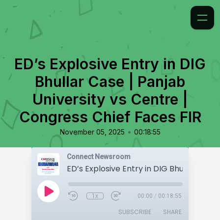
ED’s Explosive Entry in DIG
Bhullar Case | Panjab
University vs Centre |
Congress Chief Faces FIR
•
November 05, 2025
00:18:55
Connect Newsroom
1x
00:00
/
00:18:55
SUBSCRIBE
SHARE