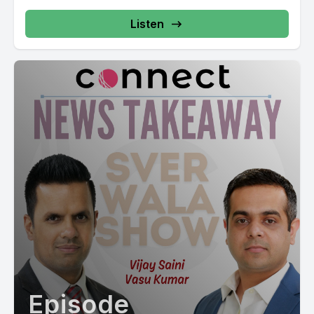
अमीद ना रख्यो के राजिनतिक जमाते थे उते कोई जांच मांगूगी कोई इनक्वारी मांगूगी
Listen
कोई होर अपसरत कारियान है क्योंकि हरेखनू अपना पाला के कलूं फाईल खुली ता मेरा.
[00:11:09] Speaker A: जड़ी कैम्पेइन दौरान कहिया कुछ गलां वास्ते राजा वडिंग
मुश्कलां बदान दिया जा रही हैं। साफका यूनियन मंत्री बूता सिंग बारे कीती टिपनी होने
को परचे रूप हासल कर चुकी है। माफी भी मांगली पामें राजा वडिंग ने पर की.
[00:11:28] Speaker B: मिर्कुल जी आमरिंदर सिंग राजा बडिंग दे जड़े बोल सी
ओदे हो ना पकल भी गल कर रही सी के परदान गीता जानदी दिखर रही है। जड़ी चर्चा
सी के जी फरबदी दे विच जाके कांगलस फैंसला कर सकती है कीनू बदलना, कीनू
लाउना, राजा बडिंग न ते जेरे राजा बडिंग दी पिछते खड़े हैं कांगरसी लेटर वो अंदर
लडूपोर रहे हैं के लाइबी यह नहीं जाओगी तो साथी बारी शायद आओगी कोई मारी मोटी
बुंती साथे कहने कोई लडूपोर हुआ सो इसलिए वो भी लैंच है पर राजा बडिं� जदों फिर
दोर्ड दे लिच फ़स सेगंड थार्ड आओंदे ने फिर उननों उचड़ा के खड़ा के सनमान जीता
दित्ते जांदे ना के चलो तिरी ना चता के ते आजो। सो हुण जे तर्थी ते ही खटना बैना था
यह नहीं पता के किदे नंबरे ना खिसक जे बे वो भी पर्चा दर्ज हो गया है, F.I.R. हो गया है,
तो F.I.R. दें जब मैं तारा मां देखना, तो उदे तहएँ कहते हैं जी सजा तकती प्रभीजन है,
Episode
तारा दो 300 तरवंजा लगी है, तारा 196 लगी है, तारा 350 यू लगी है, तारा 120 लगी